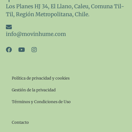
Los Planes HJ 34, El Llano, Caleu, Comuna Til-
Til, Región Metropolitana, Chile.
info@movinhume.com
F
Y
I
a
o
n
c
u
s
e
t
t
b
u
a
o
b
g
Política de privacidad y cookies
o
e
r
k
a
Gestión de la privacidad
m
Términos y Condiciones de Uso
Contacto