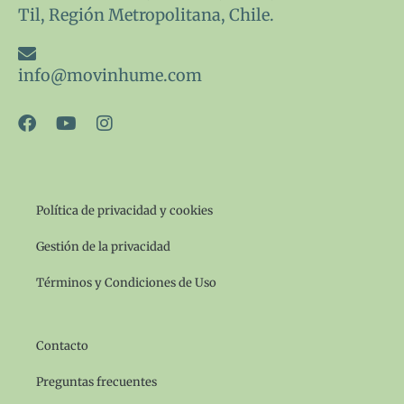
Til, Región Metropolitana, Chile.
info@movinhume.com
F
Y
I
a
o
n
c
u
s
e
t
t
b
u
a
o
b
g
Política de privacidad y cookies
o
e
r
k
a
Gestión de la privacidad
m
Términos y Condiciones de Uso
Contacto
Preguntas frecuentes