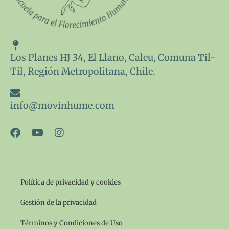
Los Planes HJ 34, El Llano, Caleu, Comuna Til-
Til, Región Metropolitana, Chile.
info@movinhume.com
F
Y
I
a
o
n
c
u
s
e
t
t
b
u
a
o
b
g
Política de privacidad y cookies
o
e
r
k
a
Gestión de la privacidad
m
Términos y Condiciones de Uso