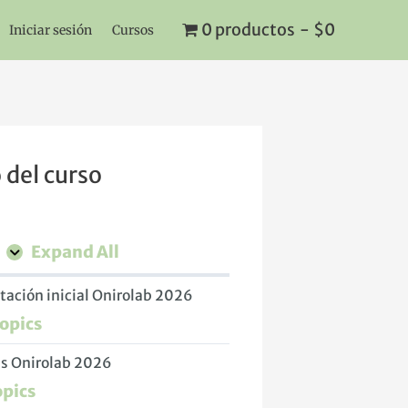
0 productos
$0
Iniciar sesión
Cursos
L
e
 del curso
s
s
o
n
Expand All
s
ación inicial Onirolab 2026
Topics
s Onirolab 2026
opics