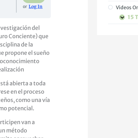
n
l
2
or
Log In
Videos O
i
a
0
c
b
2
15 
i
2
6
nvestigación del
a
0
ro Conciente) que
l
2
O
6
sciplina de la
n
e propone el sueño
i
toconocimiento
r
ealización
o
l
stá abierta a toda
a
b
rese en el proceso
2
sueños, como una vía
0
mo potencial.
2
6
rticipen van a
 un método