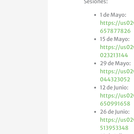
Sesiones:
1 de Mayo:
https://us0
657877826
15 de Mayo:
https://us0
023213144
29 de Mayo:
https://us0
044323052
12 de Junio:
https://us0
650991658
26 de Junio:
https://us0
513953348