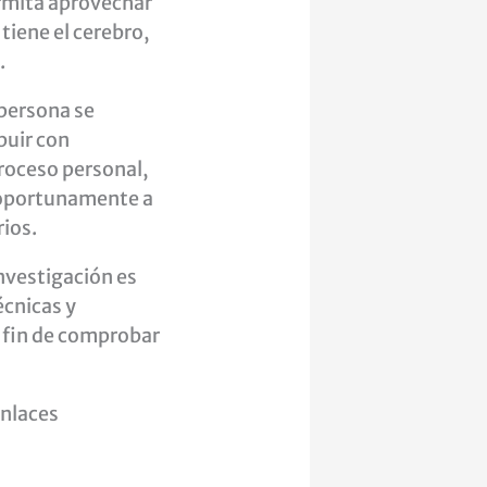
rmita aprovechar
tiene el cerebro,
.
 persona se
buir con
roceso personal,
 oportunamente a
rios.
investigación es
écnicas y
 fin de comprobar
enlaces