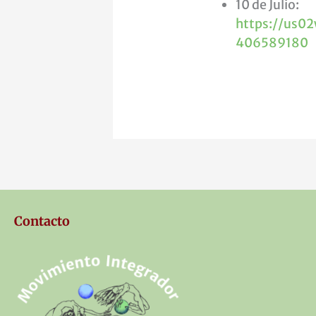
10 de Julio:
https://us0
406589180
Contacto