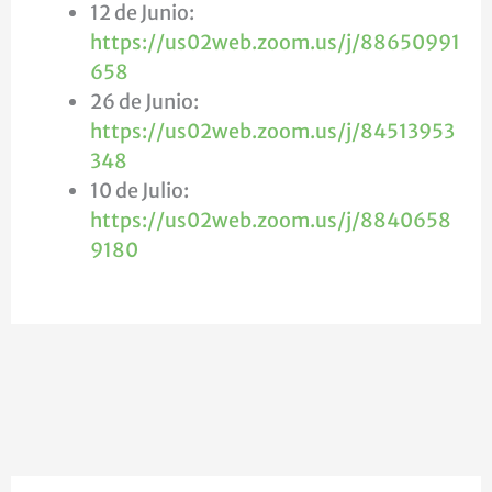
12 de Junio:
https://us02web.zoom.us/j/88650991
658
26 de Junio:
https://us02web.zoom.us/j/84513953
348
10 de Julio:
https://us02web.zoom.us/j/8840658
9180
D
R
V
E
E
E
L