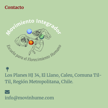
r
o
Contacto
l
a
b
2
0
2
6
Los Planes HJ 34, El Llano, Caleu, Comuna Til-
Til, Región Metropolitana, Chile.
info@movinhume.com
F
Y
I