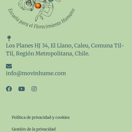
Los Planes HJ 34, El Llano, Caleu, Comuna Til-
Til, Región Metropolitana, Chile.
info@movinhume.com
F
Y
I
a
o
n
c
u
s
e
t
t
b
u
a
o
b
g
Política de privacidad y cookies
o
e
r
k
a
Gestión de la privacidad