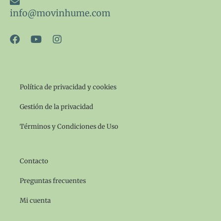
info@movinhume.com
F
Y
I
a
o
n
c
u
s
e
t
t
b
u
a
o
b
g
Política de privacidad y cookies
o
e
r
k
a
Gestión de la privacidad
m
Términos y Condiciones de Uso
Contacto
Preguntas frecuentes
Mi cuenta