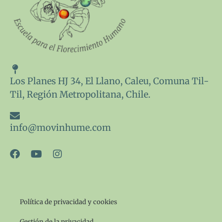
Los Planes HJ 34, El Llano, Caleu, Comuna Til-
Til, Región Metropolitana, Chile.
info@movinhume.com
F
Y
I
a
o
n
c
u
s
e
t
t
b
u
a
o
b
g
Política de privacidad y cookies
o
e
r
k
a
Gestión de la privacidad